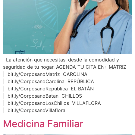
La atención que necesitas, desde la comodidad y
seguridad de tu hogar. AGENDA TU CITA EN: MATRIZ
| bit.ly/CorposanoMatriz CAROLINA
| bit.ly/CorposanoCarolina REPÚBLICA
| bit.ly/CorposanoRepublica EL BATÁN
| bit.ly/CorposanoBatan CHILLOS
| bit.ly/CorposanoLosChillos VILLAFLORA
| bit.ly/CorposanoVillaflora
Medicina Familiar