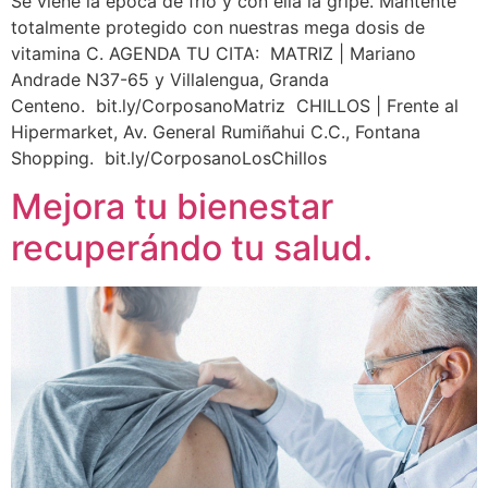
Se viene la época de frío y con ella la gripe. Manténte
totalmente protegido con nuestras mega dosis de
vitamina C. AGENDA TU CITA: MATRIZ | Mariano
Andrade N37-65 y Villalengua, Granda
Centeno. bit.ly/CorposanoMatriz CHILLOS | Frente al
Hipermarket, Av. General Rumiñahui C.C., Fontana
Shopping. bit.ly/CorposanoLosChillos
Mejora tu bienestar
recuperándo tu salud.