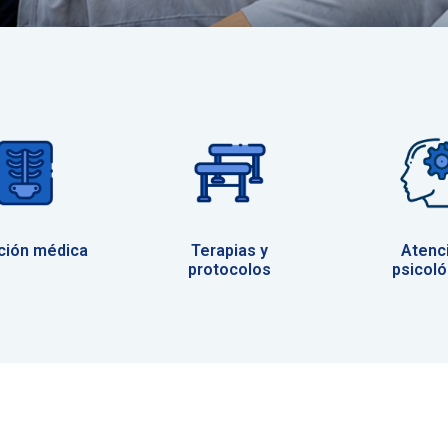
ción médica
Terapias y
Atenc
protocolos
psicoló