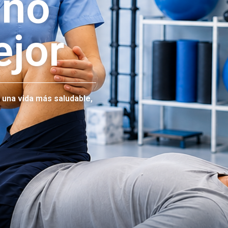
ano
ejor
 una vida más saludable,