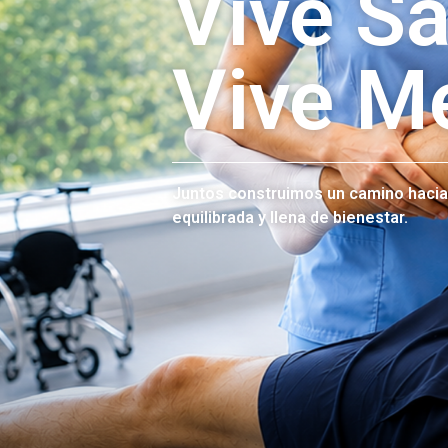
Vive S
Vive M
Juntos construimos un camino hacia
equilibrada y llena de bienestar.